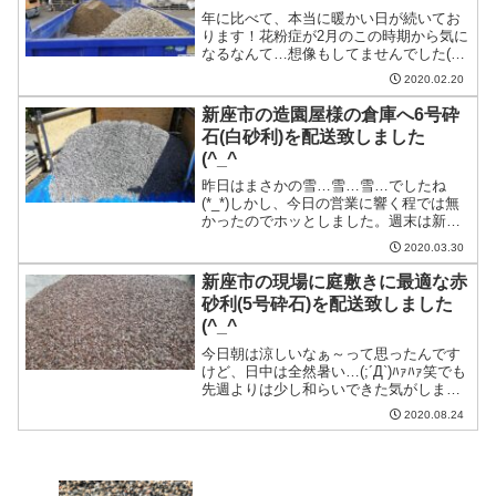
年に比べて、本当に暖かい日が続いてお
ります！花粉症が2月のこの時期から気に
なるなんて…想像もしてませんでした(T-
T)つ、辛いっす( ｡ﾟДﾟ｡)笑しかし、そん
2020.02.20
なことを言っても花粉が飛ばない日が来
る訳でも無いので、鼻水が垂れても気づ
新座市の造園屋様の倉庫へ6号砕
かない程・・・続きを読む
石(白砂利)を配送致しました
(^_^ゞ
昨日はまさかの雪…雪…雪…でしたね
(*_*)しかし、今日の営業に響く程では無
かったのでホッとしました。週末は新型
コロナの自粛要請も出て、昨日は雪だっ
2020.03.30
たので、流石に出掛けてる方々は少なか
ったのではないでしょうか。感染拡大も
新座市の現場に庭敷きに最適な赤
止まらなそうなので、・・・続きを読む
砂利(5号砕石)を配送致しました
(^_^ゞ
今日朝は涼しいなぁ～って思ったんです
けど、日中は全然暑い…(;´Д`)ﾊｧﾊｧ笑でも
先週よりは少し和らいできた気がしま
す。さて、本日は新座市の現場に庭敷き
2020.08.24
に最適な赤砂利(5号砕石)を配送致しまし
た(^_^ゞ当社の新商品であります！！入
荷して・・・続きを読む