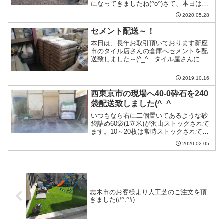
になってきましたね(^o^)さて、本日は練
馬区の現場へ6号砕石(白砂利)を配送致し
2020.05.28
ました(^_^ゞ午後に行ったのですが、下
ろした瞬間に丁度雨が…(*_*)こちら
セメント配送～！
は・・・続きを読む
本日は、長年お取引頂いております新座
市のタイル店さんの倉庫へセメントを配
送致しました～(^_^ゞタイル屋さんにと
ってセメントは必需品ですので定期的に
倉庫へ納品させて頂いております！当店
2019.10.16
はお客様が指定する倉庫やレンタルボッ
クスなどにも配送を承・・・続きを読む
西東京市の現場へ40-0砕石を240
袋配送致しました(^_^ゞ
いつもなら右に二個置いてあるような砂
袋詰め60袋(1立米)が沢山ストックされて
ます。10～20枚は常時ストックされてる
状態が通常です。10枚切ってくると、社
2020.02.05
長の様子が変わってきます。。。ピリピ
リしてきます。5枚切ってくると、…(*｀
Д´*)・・・続きを読む
志木市のお客様より人工芝のご注文を頂
きました(#^.^#)