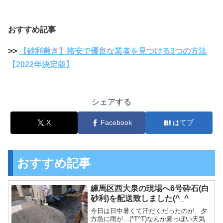
おすすめ記事
>>
【砂利敷き】格安で優良な業者を見つける3つの方法
【2022年決定版】
シェアする
X
Facebook
はてブ
おすすめ記事
練馬区西大泉の現場へ6号砕石(白
砂利)を配送致しました(^_^ゞ
今日は日中暑くて汗だくだったのが、夕
方急に雨が…(*T^T)なんか夏っぽい天気