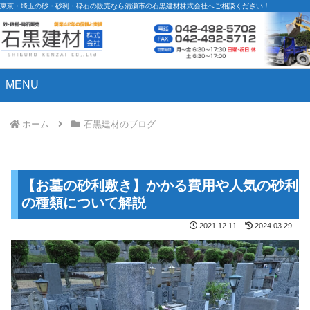
東京・埼玉の砂・砂利・砕石の販売なら清瀬市の石黒建材株式会社へご相談ください！
MENU
ホーム
石黒建材のブログ
【お墓の砂利敷き】かかる費用や人気の砂利
の種類について解説
2021.12.11
2024.03.29